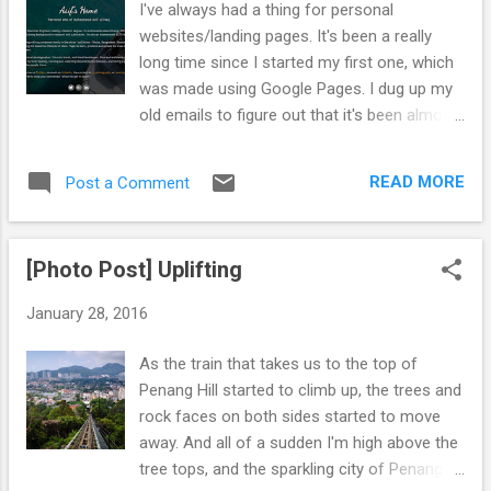
I've always had a thing for personal
out of cash, not knowing if we'd find an ATM
websites/landing pages. It's been a really
any time soon. But nonetheless we kept
long time since I started my first one, which
going, hoping the fuel and cash both will last
was made using Google Pages. I dug up my
this turn. And all of this trouble was to visit
old emails to figure out that it's been almost
the National Park in Pahang. More
nine years since I launched that! I remember
specifically, to experience the canopy
I was the first one among my friends or
walkway. High near the treetops o...
READ MORE
Post a Comment
family to have such a site online, and it made
quite a stir. Soon quite a few of them started
to make their own. After the folks at
[Photo Post] Uplifting
mountain view discontinued Pages (like
many other services they used to offer), I
January 28, 2016
switched to Weebly. But by then, social
media sites had already become quite
As the train that takes us to the top of
popular, and your Myspace, Hi5 or (a bit later
Penang Hill started to climb up, the trees and
but more importantly) Facebook profile
rock faces on both sides started to move
became the most common address to hand
away. And all of a sudden I'm high above the
out to others. I was into these platforms
tree tops, and the sparkling city of Penang
from the early stages, being quite active and