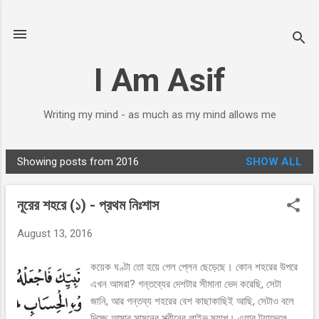
Skip to main content
I Am Asif
Writing my mind - as much as my mind allows me
Showing posts from 2016
SHOW ALL
P
o
নূরের শহরে (১) - প্রথম নিঃশাস
s
t
August 13, 2016
s
কয়েক ঘণ্টা তো হয়ে গেল প্লেন ছেড়েছে। কোন শহরের উপরে
এখন আমরা? গন্তব্যের দেশটার সীমানা ভেদ করেছি, সেটা
জানি, আর গন্তব্য শহরের বেশ কাছাকাছিই আছি, সেটাও বলে
দিচ্ছে আমার সামনের স্ক্রীনের লাইভ ম্যাপ। এয়ার ট্র্যাভেলে