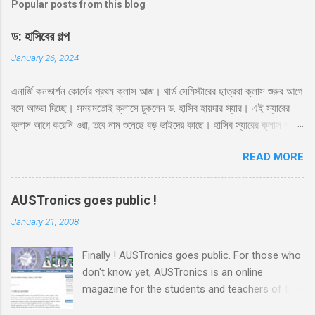
Popular posts from this blog
ড: হাসিবের গল্প
January 26, 2024
এনার্জি কনভার্শন কোর্সের প্রথম ক্লাস আজ। থার্ড সেমিস্টারের ছাত্ররা ক্লাস শুরুর আগে
বসে আড্ডা দিচ্ছে। সময়মতোই ক্লাসে ঢুকলেন ড. হাসিব হায়দার স্যার। এই স্যারের
ক্লাস আগে করেনি ওরা, তবে নাম শুনেছে বড় ভাইদের কাছে। হাসিব স্যারের ক্লাস নাকি
ভার্সিটি লাইফে সবচেয়ে মজার। সেই সাথে স্যার নাকে খুব ফ্রেন্ডলি আর মোটিভেশনাল।
READ MORE
স্যারের এই কোর্সের ব্যাপারে সবারই তাই বেশ উৎসাহ। স্যার রুমে ঢুকেই উজ্জ্বল একটা
হাসি দিয়ে বললেন, ‘কি অবস্থা সবার??’ ‘ভালো স্যার’ ‘অল্প ভালো নাকি বেশি ভালো?’
‘বেশি ভালো স্যার’ সব ক্লাসেই টিপিকাল একটা ফাজিল থাকে, সেরকমই একটা পেছন
AUSTronics goes public !
থেকে বলে উঠলো ‘বেশি ভালো নাই স্যার’ ‘কেন?’ ‘সেমিস্টারের প্রথম দিন, আর আপনারা
January 21, 2008
ক্লাস নিতে এসে পড়লেন। একদিন না পড়াইলে কি হইতো?’ হাসির রোল উঠলো
ক্লাসে। হাসিব স্যারও হেসে দিলেন তার বিশাল হাসি, ‘আরে আজকে পড়াবো কেন, পাগল
Finally ! AUSTronics goes public. For those who
নাকি?’ ‘তাহলে আজকে কি হবে স্যার?’ মনে হয় অনেকটা মন খারাপ করেই জিজ্ঞেস
don't know yet, AUSTronics is an online
করলো ফার্স্ট বেঞ্চের ভারী ফ্রেমের চশমা পড়া আঁতেল। ‘তোমাদের সাথে প্রথম ক্লাস।
magazine for the students and teachers of the
তোমাদের সাথে গল্প করবো। তোমাদের পরিচয় জানবো।’...
EEE department of AUST . Me and some other