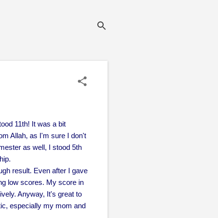
ood 11th! It was a bit
rom Allah, as I'm sure I don't
mester as well, I stood 5th
hip.
gh result. Even after I gave
ing low scores. My score in
vely. Anyway, It's great to
tatic, especially my mom and