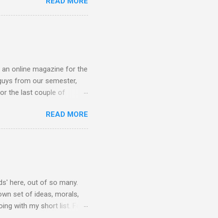
READ MORE
দিলেন তার বিশাল হাসি, ‘আরে
ারী ফ্রেমের চশমা পড়া আঁতেল।
s an online magazine for the
guys from our semester,
or the last couple of
lic, which generally means
READ MORE
ry huge project. It's a blog
d to be done in building up
s is the brainchild of
f we were interested. We
uctive or just wasting
ds' here, out of so many.
own set of ideas, morals,
oing with my short list. For
e same section is rarity