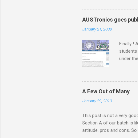
প্রথম দিন, আর আপনারা ক্লাস নিতে
আজকে পড়াবো কেন, পাগল নাকি?’ ‘তাহ
‘তোমাদের সাথে প্রথম ক্লাস। তোমাদে
AUSTronics goes publ
January 21, 2008
Finally !
students
under the
months o
putting u
which we 
the compl
A Few Out of Many
Adnan sir
January 29, 2010
were alw
time). M
This post is not a very goo
Section A of our batch is l
attitude, pros and cons. So i
a couple of friends, staying