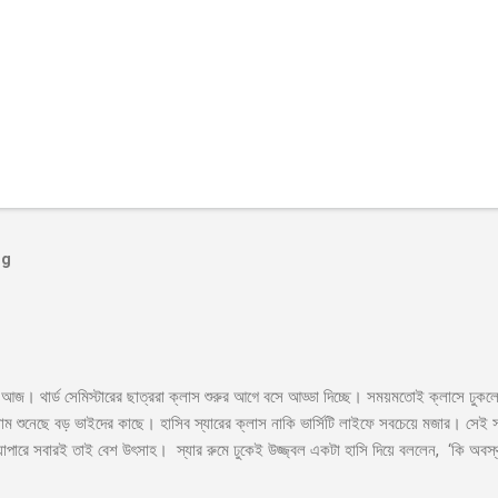
og
াস আজ। থার্ড সেমিস্টারের ছাত্ররা ক্লাস শুরুর আগে বসে আড্ডা দিচ্ছে। সময়মতোই ক্লাসে ঢুক
াম শুনেছে বড় ভাইদের কাছে। হাসিব স্যারের ক্লাস নাকি ভার্সিটি লাইফে সবচেয়ে মজার। সেই সাথ
যাপারে সবারই তাই বেশ উৎসাহ। স্যার রুমে ঢুকেই উজ্জ্বল একটা হাসি দিয়ে বললেন, ‘কি অবস্থ
র’ সব ক্লাসেই টিপিকাল একটা ফাজিল থাকে, সেরকমই একটা পেছন থেকে বলে উঠলো ‘বেশি ভালো ন