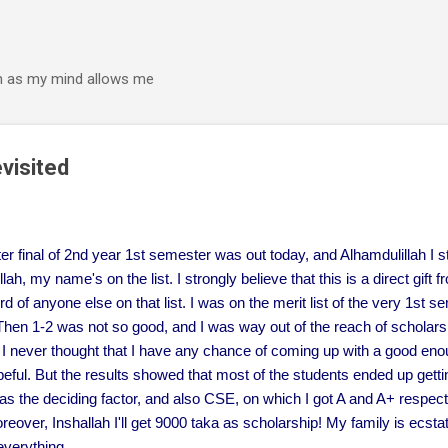
Skip to main content
h as my mind allows me
evisited
ter final of 2nd year 1st semester was out today, and Alhamdulillah I st
ah, my name's on the list. I strongly believe that this is a direct gift f
 of anyone else on that list. I was on the merit list of the very 1st se
hen 1-2 was not so good, and I was way out of the reach of scholars
I never thought that I have any chance of coming up with a good enou
peful. But the results showed that most of the students ended up gett
s the deciding factor, and also CSE, on which I got A and A+ respecti
oreover, Inshallah I'll get 9000 taka as scholarship! My family is ecs
everything.