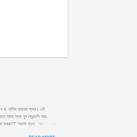
লেন ড. হাসিব হায়দার স্যার। এই
ে স্যার নাকে খুব ফ্রেন্ডলি আর
া সবার??’ ‘ভালো স্যার’ ‘অল্প ভালো
াই স্যার’ ‘কেন?’ ‘সেমিস্টারের