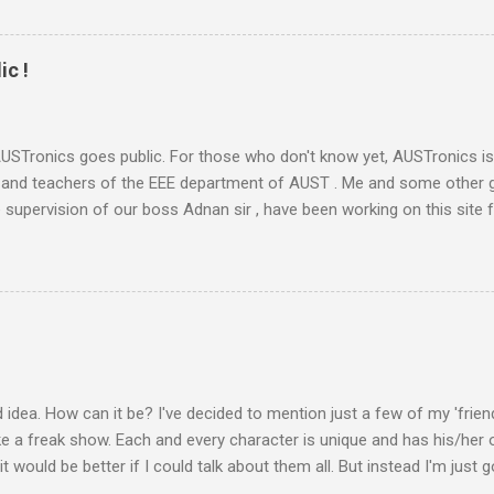
 এসে পড়লেন। একদিন না পড়াইলে কি হইতো?’ হাসির রোল উঠলো ক্লাসে। হাসিব স্যারও হেসে 
লে আজকে কি হবে স্যার?’ মনে হয় অনেকটা মন খারাপ করেই জিজ্ঞেস করলো ফার্স্ট বেঞ্চের ভ
র সাথে গল্প করবো। তোমাদের পরিচয় জানবো।’...
ic !
 AUSTronics goes public. For those who don't know yet, AUSTronics i
 and teachers of the EEE department of AUST . Me and some other 
 supervision of our boss Adnan sir , have been working on this site f
r so. The site was ready long before and today we decided to go pub
p posters announcing the site. Honestly speaking, this site is not a ve
are using to post articles. But there were quite a lot of work that ha
ete site. Let me just try to give a brief summary. The Idea: AUSTronic
. He initially discussed this plan with me and Kanto , and asked us i
ays eager to spend some time in the net (whether for something prod
e and Kanto also had gathered some experience in amateur w...
d idea. How can it be? I've decided to mention just a few of my 'frien
ike a freak show. Each and every character is unique and has his/her 
t would be better if I could talk about them all. But instead I'm just g
 together in the same school, college and university and always in th