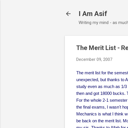
I Am Asif
Writing my mind - as muc
The Merit List - R
December 09, 2007
The merit list for the semes
unexpected, but thanks to All
study even as much as 1/3 rd
then and got 18000 bucks. T
For the whole 2-1 semester 
the final exams, I wasn't ho
Mechanics is what I think wa
be back on the merit list. M
my sis. Thanks to Allah for 