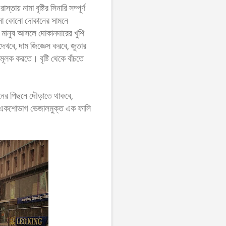
ায় নামা বৃষ্টির সিনারি সম্পূর্ণ
 না কোনো দোকানের সামনে
 মানুষ আসলে দোকানদারের খুশি
েখবে, দাম জিজ্ঞেস করবে, জুতার
মূলক করতে। বৃষ্টি থেকে বাঁচতে
নের পিছনে দৌড়াতে থাকবে,
বে একশোভাগ ভেজালমুক্ত এক ফালি