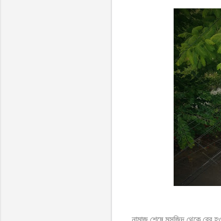
নামাজ শেষে মসজিদ থেকে বের হও