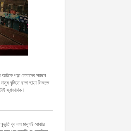
যাবে আটকে পড়া লোকদের সামনে
মানুষ বৃষ্টিতে ছাতা ছাড়া ভিজতে
টাই স্বাভাবিক।
নুভূতি খুব কম মানুষই বোঝার