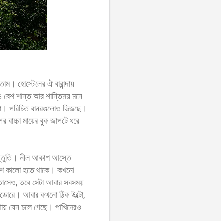
াম। হোস্টেলের ঐ বারান্দায়
েও বেশ শান্ত আর শান্তিময় মনে
ছে না। পরিচিত বানরগুলোও ভিজছে।
র বাচ্চা মায়ের বুক জাপটে ধরে
রস্তুতি। নীল আকাশ আস্তে
কাশ কালো হতে থাকে। কখনো
াতাসেও, তবে সেটা আবার সবসময়
করিডোরে। আবার কখনো ঠিক উল্টো,
োথায় যেন চলে গেছে। পাখিদেরও