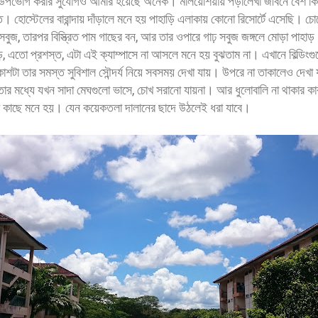
ষ্টি উপভোগ করার সুযোগও আমার হয়েছে অনেক। মালয়েশিয়ায় পড়ালেখা জীবনে বেশ কিছ
্তে। হোস্টেলের বারান্দায় দাঁড়ালে মনে হয় পাহাড়ি এলাকায় কোনো রিসোর্টে এসেছি।
ের সবুজ, তারপর বিস্ত্রিত পাম গাছের বন, আর তার ওপারে গাঢ় সবুজ জঙ্গলে মোড়া পা
তো প্রশস্ত, এটা এই ক্যাম্পাসে না আসলে মনে হয় বুঝতাম না। এখানে বিল্ডিং
শটা তার সমস্ত সুবিশাল সৌন্দর্য নিয়ে সবসময় দেখা যায়। উপরে না তাকালেও দে
ার মধ্যে যখন সাদা মেঘগুলো ভাসে, চোখ সরানো যায়না। আর ধুলোবালি না থাকার কার
কাছে মনে হয়। যেন কয়েকতলা দালানের ছাদে উঠলেই ধরা যাবে।