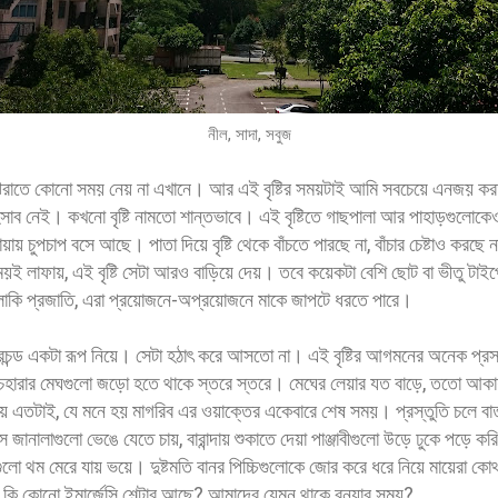
নীল, সাদা, সবুজ
ি ঝরাতে কোনো সময় নেয় না এখানে। আর এই বৃষ্টির সময়টাই আমি সবচেয়ে এনজয় করত
র হিসাব নেই। কখনো বৃষ্টি নামতো শান্তভাবে। এই বৃষ্টিতে গাছপালা আর পাহাড়গুলোক
য় চুপচাপ বসে আছে। পাতা দিয়ে বৃষ্টি থেকে বাঁচতে পারছে না, বাঁচার চেষ্টাও কর
বসময়ই লাফায়, এই বৃষ্টি সেটা আরও বাড়িয়ে দেয়। তবে কয়েকটা বেশি ছোট বা ভীতু টাইপে
 লাকি প্রজাতি, এরা প্রয়োজনে-অপ্রয়োজনে মাকে জাপটে ধরতে পারে।
 প্রচন্ড একটা রূপ নিয়ে। সেটা হঠাৎ করে আসতো না। এই বৃষ্টির আগমনের অনেক প্
েহারার মেঘগুলো জড়ো হতে থাকে স্তরে স্তরে। মেঘের লেয়ার যত বাড়ে, ততো আ
য় এতটাই, যে মনে হয় মাগরিব এর ওয়াক্তের একেবারে শেষ সময়। প্রস্তুতি চলে ব
ানালাগুলো ভেঙে যেতে চায়, বারান্দায় শুকাতে দেয়া পাঞ্জাবীগুলো উড়ে ঢুকে পড়ে 
লো থম মেরে যায় ভয়ে। দুষ্টমতি বানর পিচ্চিগুলোকে জোর করে ধরে নিয়ে মায়েরা ক
ি কোনো ইমার্জেন্সি শেল্টার আছে? আমাদের যেমন থাকে বন্যার সময়?