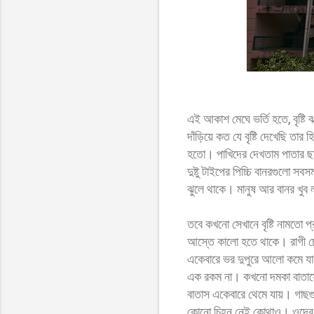
এই আকাশ মেঘে ভর্তি হতে, বৃষ্ট
দাঁড়িয়ে কত যে বৃষ্টি দেখেছি তা
হতো। পাখিদের দেখতাম পাতার ছায়া
দুষ্টু টাইপের পিচ্চি বানরগুলো স
ঝুলে থাকে। মানুষ আর বানর খুব
তবে কখনো সেখানে বৃষ্টি নামতো
আস্তে কালো হতে থাকে। রাগী চ
একেবারে ভর দুপুরে আলো কমে যা
এক রকম না। কখনো দমকা বাতাসে জ
বাতাস একেবারে থেমে যায়। গাছগু
কোনো চিহ্ন নেই কোথাও। ওদের ক