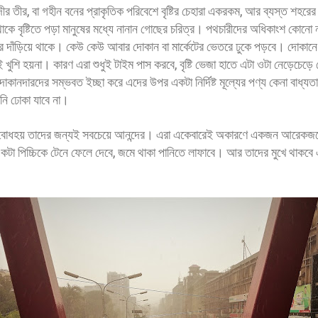
র তীর, বা গহীন বনের প্রাকৃতিক পরিবেশে বৃষ্টির চেহারা একরকম, আর ব্যস্ত শহরের রাস্ত
াকে বৃষ্টিতে পড়া মানুষের মধ্যে নানান গোছের চরিত্র। পথচারীদের অধিকাংশ কোনো
রে দাঁড়িয়ে থাকে। কেউ কেউ আবার দোকান বা মার্কেটের ভেতরে ঢুকে পড়বে। দোকানে
খুশি হয়না। কারণ এরা শুধুই টাইম পাস করবে, বৃষ্টি ভেজা হাতে এটা ওটা নেড়েচেড়ে দ
কানদারদের সম্ভবত ইচ্ছা করে এদের উপর একটা নির্দিষ্ট মূল্যের পণ্য কেনা বাধ্যতা
নি ঢোকা যাবে না।
বৃষ্টি বোধহয় তাদের জন্যই সবচেয়ে আনন্দের। এরা একেবারেই অকারণে একজন আরেকজ
একটা পিচ্চিকে টেনে ফেলে দেবে, জমে থাকা পানিতে লাফাবে। আর তাদের মুখে থাক