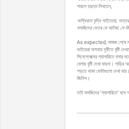
পারলে হয়তো লিখতেন,
অস্থিরতা বৃদ্ধি পাইতেছে, অন্তর
মসজিদের ভেতর যে আটকা, সে কি ক
As expected, নামাজ শেষে মসজি
ভাইয়েরা অসহায় দৃষ্টিতে বৃষ্টি
সিনেপ্লেক্সের গ্যালারিতে বস
বেলায় বৃষ্টি দেখা যায়না। গাড়ির আ
পড়তে থাকা ফোটাগুলো দেখা যায়। তবে
জিনিস।
তাই মসজিদের 'গ্যালারিতে' বসে