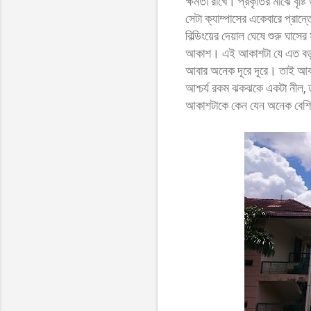
ক্ষমতা রাখে। প্রকৃতির মাঝে বৃ
সেটা ক্যাম্পাসের একেবারে প্রান
বিল্ডিংয়ের দেয়াল ঘেষে শুরু ঘাস
আকাশ। এই আকাশটা যে এত বড়, এ
আবার অনেক দূরে দূরে। তাই আকা
আশ্চর্য রকম ঝকঝকে একটা নীল, ত
আকাশটাকে কেন যেন অনেক বেশি 