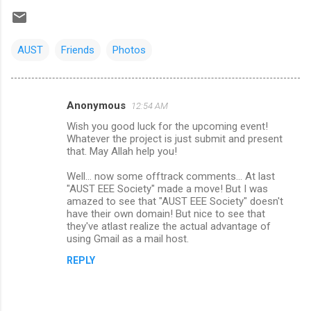
AUST
Friends
Photos
Anonymous
12:54 AM
C
Wish you good luck for the upcoming event!
o
Whatever the project is just submit and present
m
that. May Allah help you!
m
Well... now some offtrack comments... At last
"AUST EEE Society" made a move! But I was
e
amazed to see that "AUST EEE Society" doesn't
n
have their own domain! But nice to see that
they've atlast realize the actual advantage of
t
using Gmail as a mail host.
s
REPLY